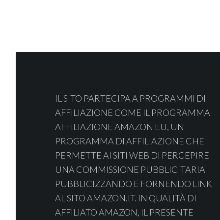
Footer
IL SITO PARTECIPA A PROGRAMMI DI
AFFILIAZIONE COME IL PROGRAMMA
AFFILIAZIONE AMAZON EU, UN
PROGRAMMA DI AFFILIAZIONE CHE
PERMETTE AI SITI WEB DI PERCEPIRE
UNA COMMISSIONE PUBBLICITARIA
PUBBLICIZZANDO E FORNENDO LINK
AL SITO AMAZON.IT. IN QUALITÀ DI
AFFILIATO AMAZON, IL PRESENTE