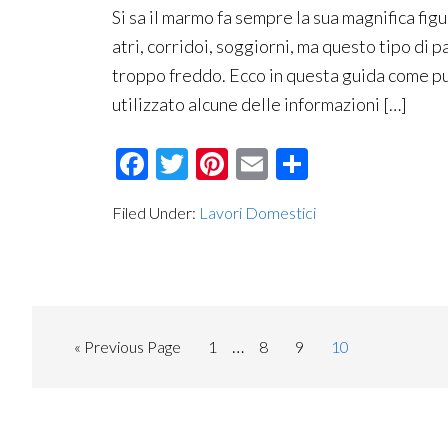
Si sa il marmo fa sempre la sua magnifica fig
atri, corridoi, soggiorni, ma questo tipo di
troppo freddo. Ecco in questa guida come pul
utilizzato alcune delle informazioni […]
Facebook
Twitter
Pinterest
Email
Condividi
Filed Under:
Lavori Domestici
Interim
…
Go
Page
Page
Page
Page
«
Previous Page
1
8
9
10
pages
to
omitted