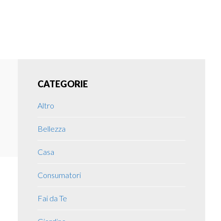
Primary
CATEGORIE
Sidebar
Altro
Bellezza
Casa
Consumatori
Fai da Te