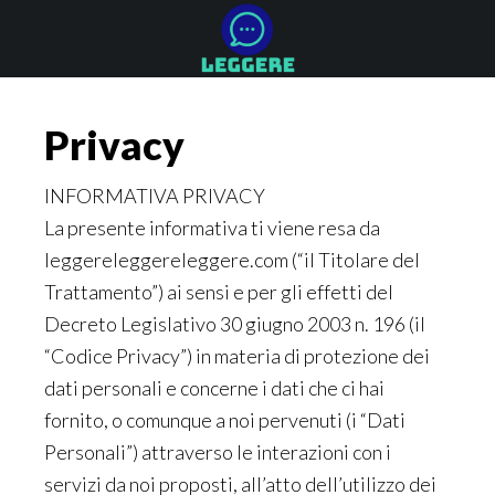
Skip
Skip
Skip
to
to
to
main
primary
footer
content
sidebar
Privacy
INFORMATIVA PRIVACY
La presente informativa ti viene resa da
leggereleggereleggere.com (“il Titolare del
Trattamento”) ai sensi e per gli effetti del
Decreto Legislativo 30 giugno 2003 n. 196 (il
“Codice Privacy”) in materia di protezione dei
dati personali e concerne i dati che ci hai
fornito, o comunque a noi pervenuti (i “Dati
Personali”) attraverso le interazioni con i
servizi da noi proposti, all’atto dell’utilizzo dei