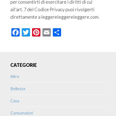
per consentirti di esercitare i diritti di cui
all’art. 7 del Codice Privacy puoi rivolgerti
direttamente a leggereleggereleggere.com.
Facebook
Twitter
Pinterest
Email
Condividi
Primary
CATEGORIE
Sidebar
Altro
Bellezza
Casa
Consumatori