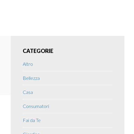
Primary
CATEGORIE
Sidebar
Altro
Bellezza
Casa
Consumatori
Fai da Te