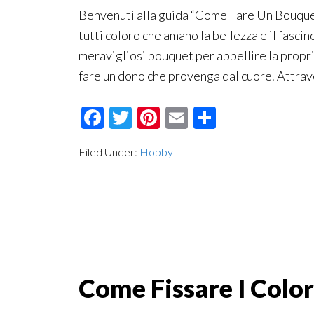
Benvenuti alla guida “Come Fare Un Bouquet 
tutti coloro che amano la bellezza e il fascin
meravigliosi bouquet per abbellire la propr
fare un dono che provenga dal cuore. Attrav
Facebook
Twitter
Pinterest
Email
Condividi
Filed Under:
Hobby
Come Fissare I Color