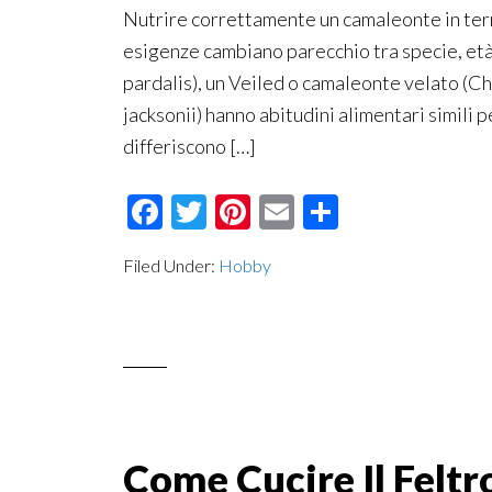
Nutrire correttamente un camaleonte in terra
esigenze cambiano parecchio tra specie, età
pardalis), un Veiled o camaleonte velato (C
jacksonii) hanno abitudini alimentari simili 
differiscono […]
Facebook
Twitter
Pinterest
Email
Condividi
Filed Under:
Hobby
Come Cucire Il Feltr