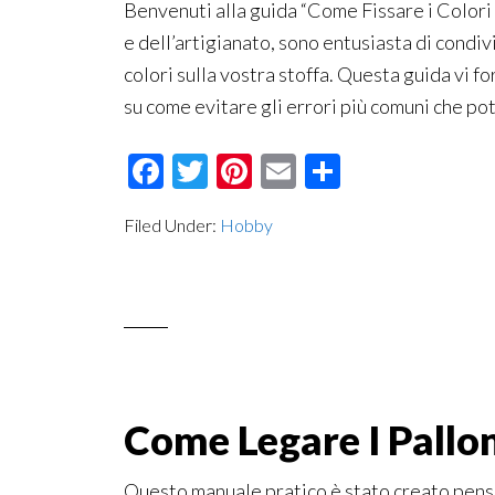
Benvenuti alla guida “Come Fissare i Colori 
e dell’artigianato, sono entusiasta di condivi
colori sulla vostra stoffa. Questa guida vi f
su come evitare gli errori più comuni che po
Facebook
Twitter
Pinterest
Email
Condividi
Filed Under:
Hobby
Come Legare I Pallon
Questo manuale pratico è stato creato pens