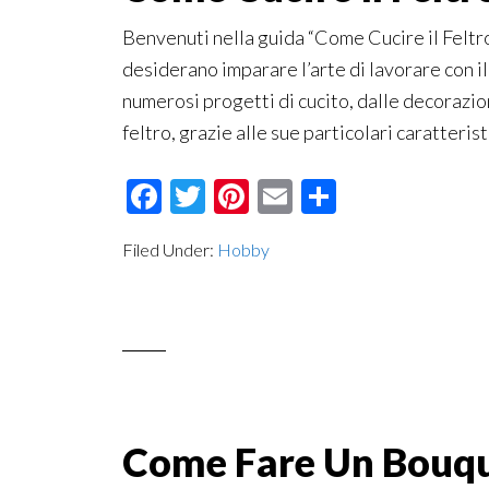
Benvenuti nella guida “Come Cucire il Feltro
desiderano imparare l’arte di lavorare con il 
numerosi progetti di cucito, dalle decorazioni
feltro, grazie alle sue particolari caratterist
Facebook
Twitter
Pinterest
Email
Condividi
Filed Under:
Hobby
Come Fare Un Bouque