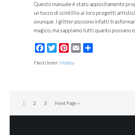
Questo manuale è stato appositamente prog
un tocco di scintillio ai loro progetti artisti
ovunque. I glitter possono infatti trasform
magico, ma sappiamo tutti quanto possano esse
Facebook
Twitter
Pinterest
Email
Condividi
Filed Under:
Hobby
Page
Page
Page
Go
1
2
3
Next Page »
to
Footer