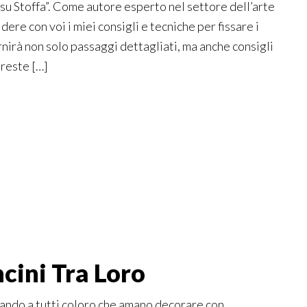
su Stoffa”. Come autore esperto nel settore dell’arte
dere con voi i miei consigli e tecniche per fissare i
ornirà non solo passaggi dettagliati, ma anche consigli
treste […]
cini Tra Loro
ando a tutti coloro che amano decorare con