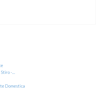
ce
 Stiro -…
te Domestica​