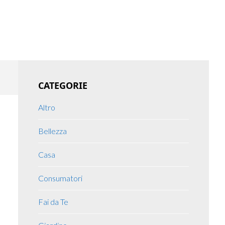
Primary
CATEGORIE
Sidebar
Altro
Bellezza
Casa
Consumatori
Fai da Te