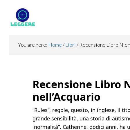
Skip
Skip
Skip
to
to
to
main
primary
footer
content
sidebar
You are here:
Home
/
Libri
/
Recensione Libro Nient
Recensione Libro N
nell’Acquario
“Rules”, regole, questo, in inglese, il ti
grande sensibilità, una storia di autismo
“normalità”. Catherine, dodici anni, ha u