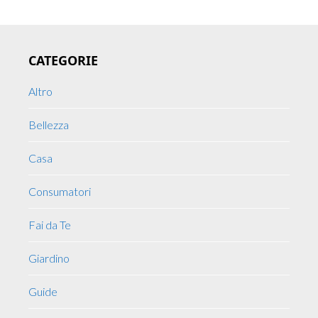
Primary
CATEGORIE
Sidebar
Altro
Bellezza
Casa
Consumatori
Fai da Te
Giardino
Guide