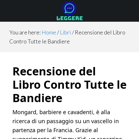
Skip
Skip
Skip
to
to
to
main
primary
footer
content
sidebar
You are here:
Home
/
Libri
/
Recensione del Libro
Contro Tutte le Bandiere
Recensione del
Libro Contro Tutte le
Bandiere
Mongard, barbiere e cavadenti, è alla
ricerca di un passaggio su un vascello in
partenza per la Francia. Grazie al