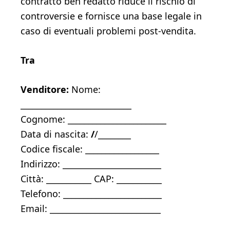
contratto ben redatto riduce il rischio di
controversie e fornisce una base legale in
caso di eventuali problemi post-vendita.
Tra
Venditore:
Nome:
___________________________
Cognome: ________________________
Data di nascita:
/
/________
Codice fiscale: __________________
Indirizzo: ________________________
Città: ___________ CAP: ___________
Telefono: ________________________
Email: ___________________________