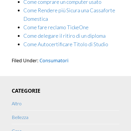
Come comprare un computer usato
Come Rendere più Sicura una Cassaforte
Domestica​
Come fare reclamo TickeOne
Come delegare il ritiro di un diploma
Come Autocertificare Titolo di Studio
Filed Under:
Consumatori
Primary
CATEGORIE
Sidebar
Altro
Bellezza
Casa