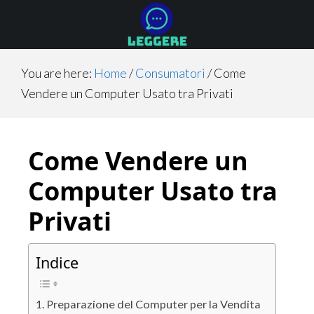
Skip
Skip
Skip
to
to
to
main
primary
footer
content
sidebar
You are here:
Home
/
Consumatori
/
Come
Vendere un Computer Usato tra Privati
Come Vendere un
Computer Usato tra
Privati
Indice
Preparazione del Computer per la Vendita