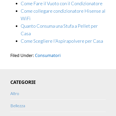
Come Fare il Vuoto con il Condizionatore
Come collegare condizionatore Hisense al
WiFi​​
Quanto Consuma una Stufa a Pellet per
Casa
Come Scegliere l'Aspirapolvere per Casa
Filed Under:
Consumatori
Primary
CATEGORIE
Sidebar
Altro
Bellezza