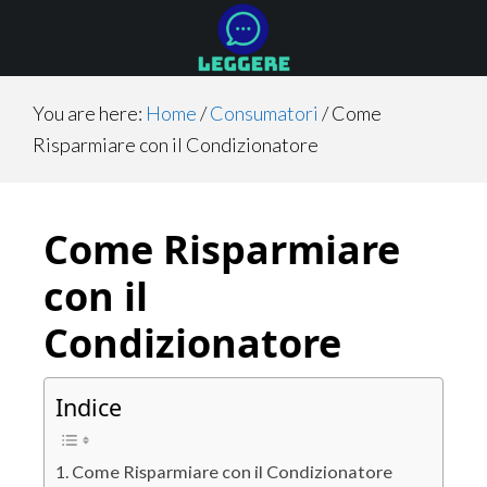
Skip
Skip
Skip
to
to
to
main
primary
footer
content
sidebar
You are here:
Home
/
Consumatori
/
Come
Risparmiare con il Condizionatore
Come Risparmiare
con il
Condizionatore
Indice
Come Risparmiare con il Condizionatore