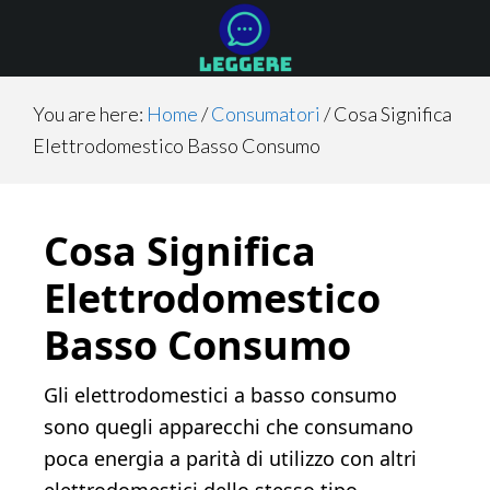
Skip
Skip
Skip
to
to
to
main
primary
footer
content
sidebar
You are here:
Home
/
Consumatori
/
Cosa Significa
Elettrodomestico Basso Consumo
Cosa Significa
Elettrodomestico
Basso Consumo
Gli elettrodomestici a basso consumo
sono quegli apparecchi che consumano
poca energia a parità di utilizzo con altri