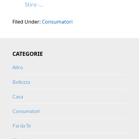
Stiro -…
Filed Under:
Consumatori
Primary
CATEGORIE
Sidebar
Altro
Bellezza
Casa
Consumatori
Fai da Te