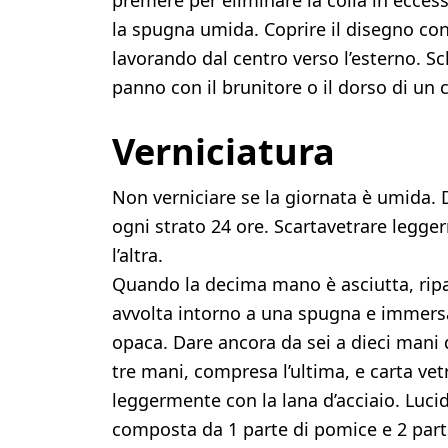
premere per eliminare la colla in eccesso
la spugna umida. Coprire il disegno con 
lavorando dal centro verso l’esterno. Sch
panno con il brunitore o il dorso di un 
Verniciatura
Non verniciare se la giornata è umida. D
ogni strato 24 ore. Scartavetrare legg
l’altra.
Quando la decima mano è asciutta, ripa
avvolta intorno a una spugna e immersa
opaca. Dare ancora da sei a dieci mani 
tre mani, compresa l’ultima, e carta vet
leggermente con la lana d’acciaio. Luci
composta da 1 parte di pomice e 2 parti 