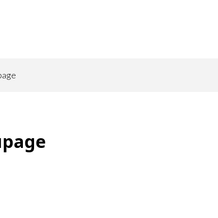
page
upage