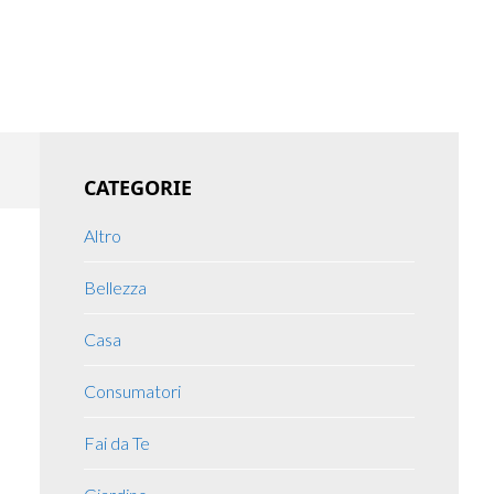
Primary
CATEGORIE
Sidebar
Altro
Bellezza
Casa
Consumatori
Fai da Te