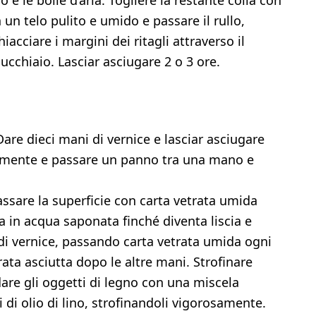
 e le bolle d’aria. Togliere la restante colla con
un telo pulito e umido e passare il rullo,
iacciare i margini dei ritagli attraverso il
cucchiaio. Lasciar asciugare 2 o 3 ore.
are dieci mani di vernice e lasciar asciugare
ermente e passare un panno tra una mano e
ssare la superficie con carta vetrata umida
 in acqua saponata finché diventa liscia e
di vernice, passando carta vetrata umida ogni
rata asciutta dopo le altre mani. Strofinare
dare gli oggetti di legno con una miscela
di olio di lino, strofinandoli vigorosamente.