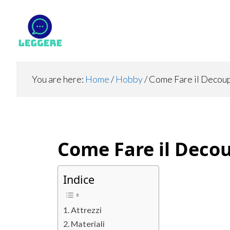
Skip
Skip
Skip
to
to
to
main
primary
footer
content
sidebar
You are here:
Home
/
Hobby
/
Come Fare il Decou
Come Fare il Deco
Indice
Attrezzi
Materiali