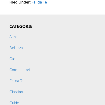
Filed Under:
Fai da Te
Primary
CATEGORIE
Sidebar
Altro
Bellezza
Casa
Consumatori
Fai da Te
Giardino
Guide