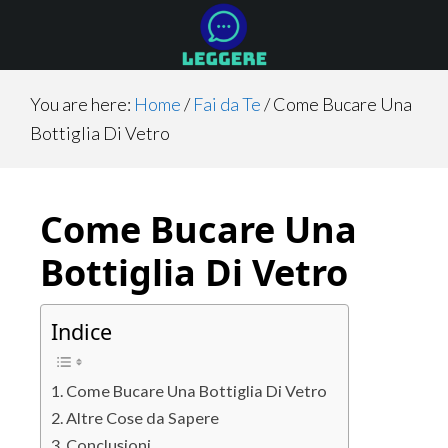
Skip
Skip
Skip
to
to
to
main
primary
footer
content
sidebar
You are here:
Home
/
Fai da Te
/
Come Bucare Una
Bottiglia Di Vetro
Come Bucare Una
Bottiglia Di Vetro
Indice
Come Bucare Una Bottiglia Di Vetro
Altre Cose da Sapere
Conclusioni