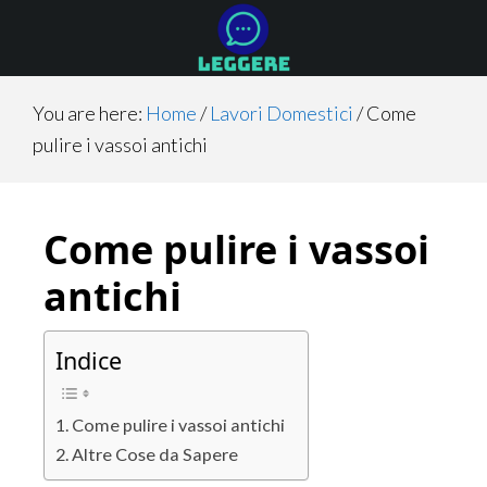
Skip
Skip
Skip
to
to
to
main
primary
footer
content
sidebar
You are here:
Home
/
Lavori Domestici
/
Come
pulire i vassoi antichi
Come pulire i vassoi
antichi
Indice
Come pulire i vassoi antichi
Altre Cose da Sapere