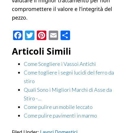
valutare il miglior trattamento per non
compromettere il valore e l’integrità del
pezzo.
Facebook
Twitter
Pinterest
Email
Condividi
Articoli Simili
Come Scegliere i Vassoi Antichi
Come togliere i segni lucidi del ferro da
stiro
Quali Sono i Migliori Marchi di Asse da
Stiro -…
Come pulire un mobile leccato
Come pulire pavimenti in marmo
Filed Under:
Lavori Domestici