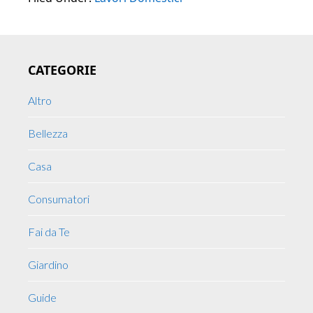
Primary
CATEGORIE
Sidebar
Altro
Bellezza
Casa
Consumatori
Fai da Te
Giardino
Guide