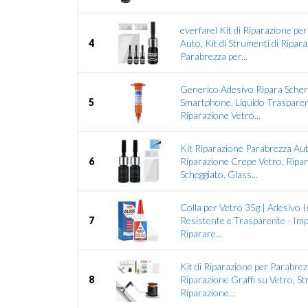
everfarel Kit di Riparazione pe
4
Auto, Kit di Strumenti di Ripar
Parabrezza per...
Generico Adesivo Ripara Sche
5
Smartphone, Liquido Trasparen
Riparazione Vetro...
Kit Riparazione Parabrezza Aut
6
Riparazione Crepe Vetro, Ripa
Scheggiato, Glass...
Colla per Vetro 35g | Adesivo 
7
Resistente e Trasparente - Imp
Riparare...
Kit di Riparazione per Parabrezz
8
Riparazione Graffi su Vetro, S
Riparazione...