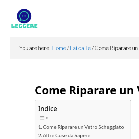
Skip
Skip
Skip
to
to
to
main
primary
footer
content
sidebar
You are here:
Home
/
Fai da Te
/
Come Riparare un 
Come Riparare un 
Indice
Come Riparare un Vetro Scheggiato
Altre Cose da Sapere