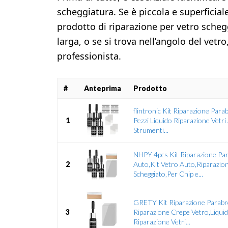
scheggiatura. Se è piccola e superficial
prodotto di riparazione per vetro scheg
larga, o se si trova nell’angolo del vetr
professionista.
#
Anteprima
Prodotto
flintronic Kit Riparazione Para
1
Pezzi Liquido Riparazione Vetri 
Strumenti...
NHPY 4pcs Kit Riparazione Pa
2
Auto,Kit Vetro Auto,Riparazio
Scheggiato,Per Chip e...
GRETY Kit Riparazione Parabr
3
Riparazione Crepe Vetro,Liquid
Riparazione Vetri...