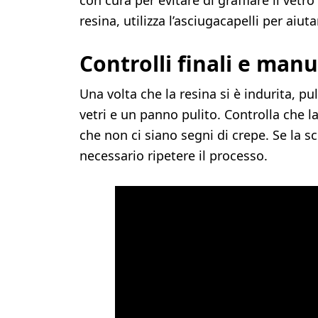
con cura per evitare di graffiare il vetr
resina, utilizza l’asciugacapelli per aiut
Controlli finali e man
Una volta che la resina si è indurita, pu
vetri e un panno pulito. Controlla che
che non ci siano segni di crepe. Se la s
necessario ripetere il processo.