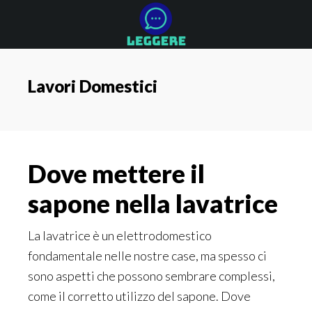
Skip
Skip
Skip
to
to
to
main
primary
footer
content
sidebar
Lavori Domestici
Dove mettere il
sapone nella lavatrice
La lavatrice è un elettrodomestico
fondamentale nelle nostre case, ma spesso ci
sono aspetti che possono sembrare complessi,
come il corretto utilizzo del sapone. Dove