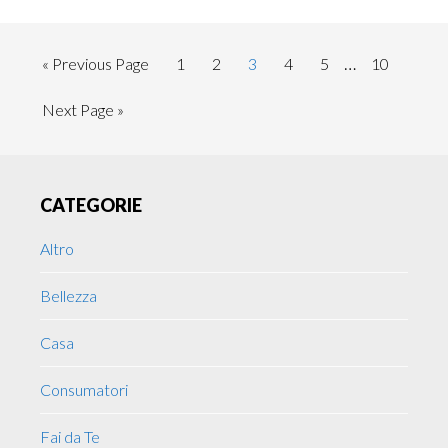
Interim
…
Go
Page
Page
Page
Page
Page
Page
«
Previous Page
1
2
3
4
5
10
pages
to
Go
Next Page »
omitted
to
Primary
CATEGORIE
Sidebar
Altro
Bellezza
Casa
Consumatori
Fai da Te