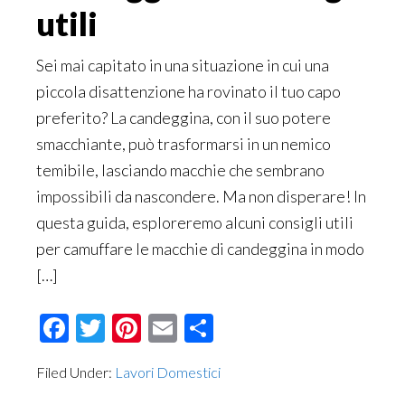
utili
Sei mai capitato in una situazione in cui una
piccola disattenzione ha rovinato il tuo capo
preferito? La candeggina, con il suo potere
smacchiante, può trasformarsi in un nemico
temibile, lasciando macchie che sembrano
impossibili da nascondere. Ma non disperare! In
questa guida, esploreremo alcuni consigli utili
per camuffare le macchie di candeggina in modo
[…]
Facebook
Twitter
Pinterest
Email
Condividi
Filed Under:
Lavori Domestici