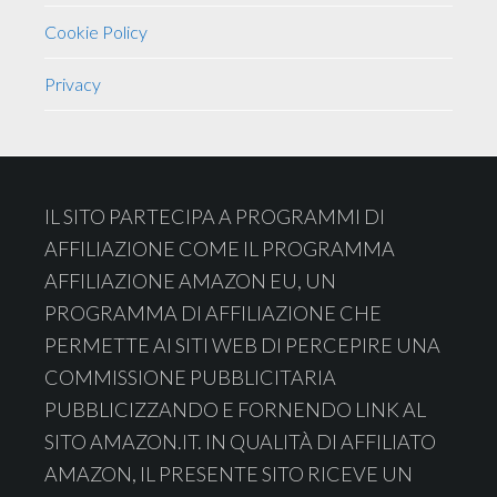
Cookie Policy
Privacy
Footer
IL SITO PARTECIPA A PROGRAMMI DI
AFFILIAZIONE COME IL PROGRAMMA
AFFILIAZIONE AMAZON EU, UN
PROGRAMMA DI AFFILIAZIONE CHE
PERMETTE AI SITI WEB DI PERCEPIRE UNA
COMMISSIONE PUBBLICITARIA
PUBBLICIZZANDO E FORNENDO LINK AL
SITO AMAZON.IT. IN QUALITÀ DI AFFILIATO
AMAZON, IL PRESENTE SITO RICEVE UN