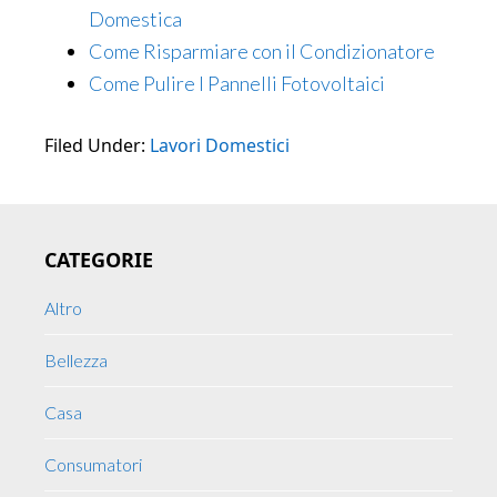
Domestica​
Come Risparmiare con il Condizionatore
Come Pulire I Pannelli Fotovoltaici
Filed Under:
Lavori Domestici
Primary
CATEGORIE
Sidebar
Altro
Bellezza
Casa
Consumatori