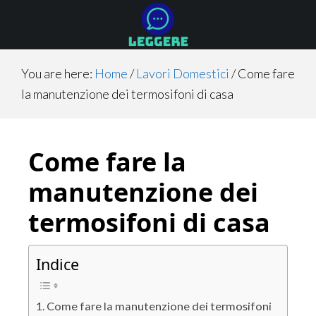
Skip
Skip
Skip
to
to
to
main
primary
footer
content
sidebar
You are here:
Home
/
Lavori Domestici
/
Come fare
la manutenzione dei termosifoni di casa
Come fare la
manutenzione dei
termosifoni di casa
Indice
Come fare la manutenzione dei termosifoni