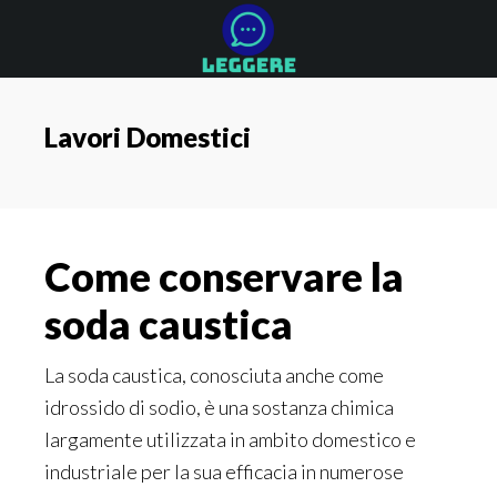
Skip
Skip
Skip
to
to
to
main
primary
footer
content
sidebar
Lavori Domestici
Come conservare la
soda caustica
La soda caustica, conosciuta anche come
idrossido di sodio, è una sostanza chimica
largamente utilizzata in ambito domestico e
industriale per la sua efficacia in numerose