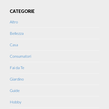
Primary
CATEGORIE
Sidebar
Altro
Bellezza
Casa
Consumatori
Fai da Te
Giardino
Guide
Hobby