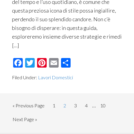
del tempo e l’uso quotidiano, è comune che
questa preziosa icona di stile possa ingiallire,
perdendo il suo splendido candore. Non c’è
bisogno di disperare: in questa guida,
esploreremo insieme diverse strategie e rimedi
[…]
Facebook
Twitter
Pinterest
Email
Condividi
Filed Under:
Lavori Domestici
Interim
…
Go
Page
Page
Page
Page
Page
«
Previous Page
1
2
3
4
10
pages
to
Go
Next Page »
omitted
to