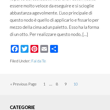
essere molto veloce da eseguire e si scioglie
abbastanza agevolmente. L’uso principale di
questo nodo è quello di applicarlo e fissarlo per
mezzo della cima ad un paletto. Esso ha la forma
di un otto. Per realizzare questo nodo, […]
Facebook
Twitter
Pinterest
Email
Condividi
Filed Under:
Fai da Te
Interim
…
Go
Page
Page
Page
Page
«
Previous Page
1
8
9
10
pages
to
omitted
Primary
CATEGORIE