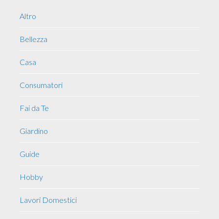
Sidebar
Altro
Bellezza
Casa
Consumatori
Fai da Te
Giardino
Guide
Hobby
Lavori Domestici