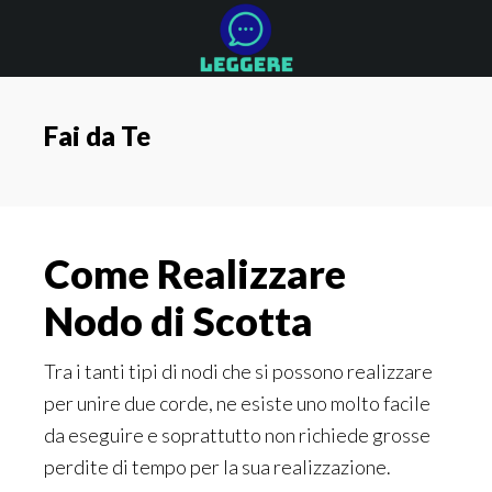
Skip
Skip
Skip
to
to
to
main
primary
footer
content
sidebar
Fai da Te
Come Realizzare
Nodo di Scotta
Tra i tanti tipi di nodi che si possono realizzare
per unire due corde, ne esiste uno molto facile
da eseguire e soprattutto non richiede grosse
perdite di tempo per la sua realizzazione.