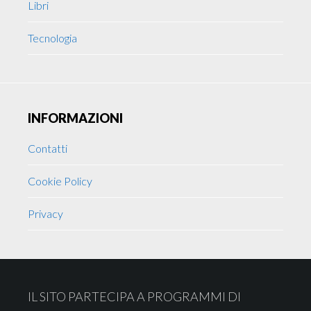
Libri
Tecnologia
INFORMAZIONI
Contatti
Cookie Policy
Privacy
Footer
IL SITO PARTECIPA A PROGRAMMI DI