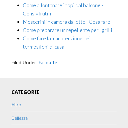
Come allontanare i topi dal balcone -
Consigli utili
Moscerini in camera da letto - Cosa fare
Come preparare un repellente per i grilli
Come fare la manutenzione dei
termosifoni di casa
Filed Under:
Fai da Te
Primary
CATEGORIE
Sidebar
Altro
Bellezza