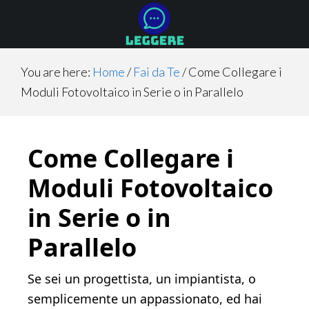
Skip
Skip
Skip
to
to
to
main
primary
footer
content
sidebar
You are here:
Home
/
Fai da Te
/
Come Collegare i
Moduli Fotovoltaico in Serie o in Parallelo
Come Collegare i
Moduli Fotovoltaico
in Serie o in
Parallelo
Se sei un progettista, un impiantista, o
semplicemente un appassionato, ed hai