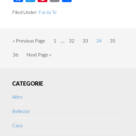
Filed Under:
Fai da Te
Interim
…
Go
Page
Page
Page
Page
Page
«
Previous Page
1
32
33
34
35
pages
to
Page
Go
36
Next Page »
omitted
to
Primary
CATEGORIE
Sidebar
Altro
Bellezza
Casa