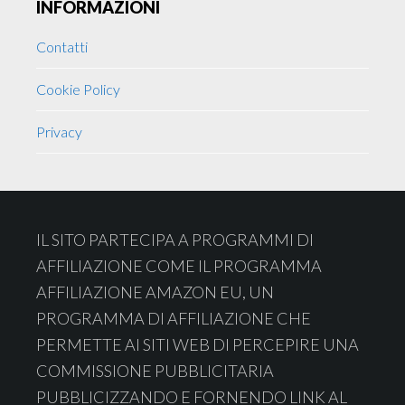
INFORMAZIONI
Contatti
Cookie Policy
Privacy
Footer
IL SITO PARTECIPA A PROGRAMMI DI
AFFILIAZIONE COME IL PROGRAMMA
AFFILIAZIONE AMAZON EU, UN
PROGRAMMA DI AFFILIAZIONE CHE
PERMETTE AI SITI WEB DI PERCEPIRE UNA
COMMISSIONE PUBBLICITARIA
PUBBLICIZZANDO E FORNENDO LINK AL