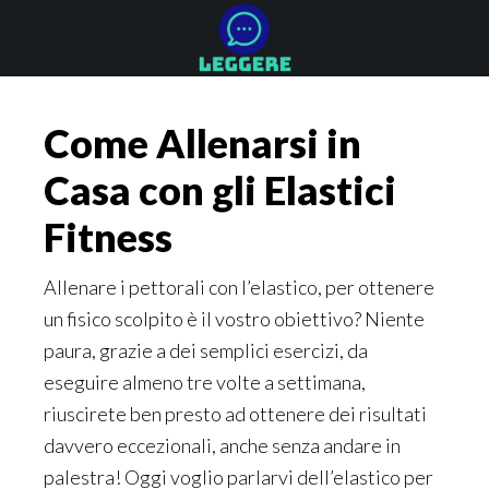
Skip
Skip
Skip
to
to
to
main
primary
footer
content
sidebar
Come Allenarsi in
Casa con gli Elastici
Fitness
Allenare i pettorali con l’elastico, per ottenere
un fisico scolpito è il vostro obiettivo? Niente
paura, grazie a dei semplici esercizi, da
eseguire almeno tre volte a settimana,
riuscirete ben presto ad ottenere dei risultati
davvero eccezionali, anche senza andare in
palestra! Oggi voglio parlarvi dell’elastico per