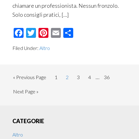
chiamare un professionista. Nessun fronzolo.
Solo consigli pratici, […]
Facebook
Twitter
Pinterest
Email
Condividi
Filed Under:
Altro
Interim
…
Go
Page
Page
Page
Page
Page
«
Previous Page
1
2
3
4
36
pages
to
Go
Next Page »
omitted
to
Primary
CATEGORIE
Sidebar
Altro