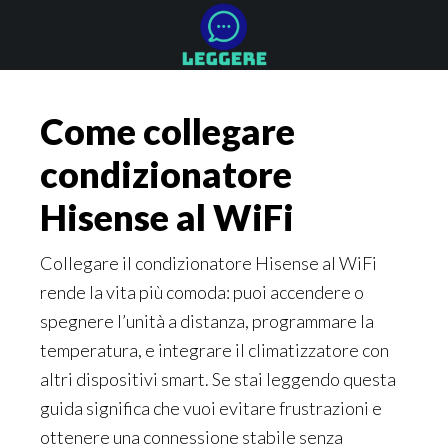
Skip
Skip
Skip
to
to
to
main
primary
footer
content
sidebar
Come collegare
condizionatore
Hisense al WiFi​​
Collegare il condizionatore Hisense al WiFi
rende la vita più comoda: puoi accendere o
spegnere l’unità a distanza, programmare la
temperatura, e integrare il climatizzatore con
altri dispositivi smart. Se stai leggendo questa
guida significa che vuoi evitare frustrazioni e
ottenere una connessione stabile senza