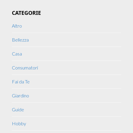
Primary
CATEGORIE
Sidebar
Altro
Bellezza
Casa
Consumatori
Fai da Te
Giardino
Guide
Hobby