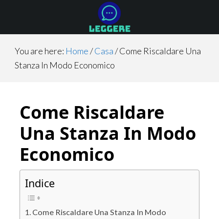
Skip
Skip
Skip
to
to
to
main
primary
footer
content
sidebar
You are here:
Home
/
Casa
/
Come Riscaldare Una
Stanza In Modo Economico
Come Riscaldare
Una Stanza In Modo
Economico
Indice
Come Riscaldare Una Stanza In Modo