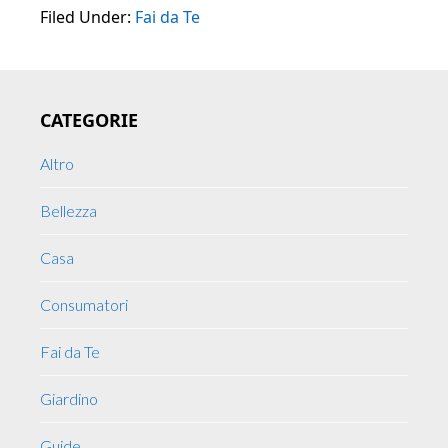
Filed Under:
Fai da Te
Primary
CATEGORIE
Sidebar
Altro
Bellezza
Casa
Consumatori
Fai da Te
Giardino
Guide