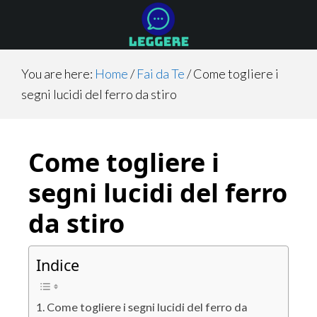
Skip
Skip
Skip
to
to
to
main
primary
footer
content
sidebar
You are here:
Home
/
Fai da Te
/
Come togliere i
segni lucidi del ferro da stiro
Come togliere i
segni lucidi del ferro
da stiro
Indice
Come togliere i segni lucidi del ferro da