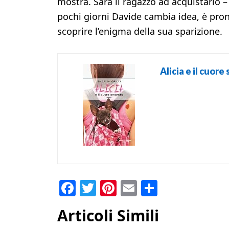
mostra. Sarà il ragazzo ad acquistarlo – i
pochi giorni Davide cambia idea, è pronto
scoprire l’enigma della sua sparizione.
Alicia e il cuor
Facebook
Twitter
Pinterest
Email
Condividi
Articoli Simili