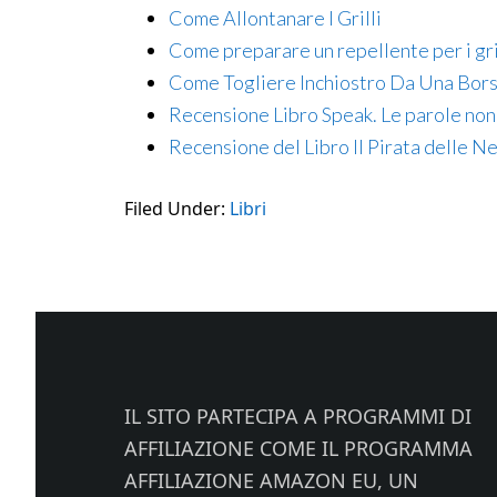
Come Allontanare I Grilli
Come preparare un repellente per i gri
Come Togliere Inchiostro Da Una Bors
Recensione Libro Speak. Le parole non
Recensione del Libro Il Pirata delle N
Filed Under:
Libri
Footer
IL SITO PARTECIPA A PROGRAMMI DI
AFFILIAZIONE COME IL PROGRAMMA
AFFILIAZIONE AMAZON EU, UN