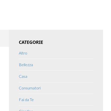
Primary
CATEGORIE
Sidebar
Altro
Bellezza
Casa
Consumatori
Fai da Te