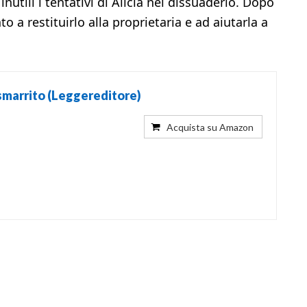
nutili i tentativi di Alicia nel dissuaderlo. Dopo
 a restituirlo alla proprietaria e ad aiutarla a
e smarrito (Leggereditore)
Acquista su Amazon