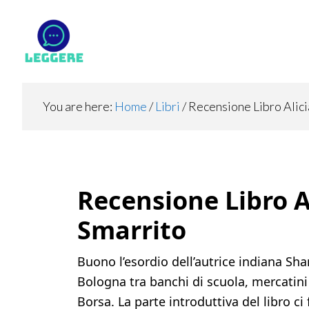
Skip
Skip
Skip
to
to
to
main
primary
footer
content
sidebar
You are here:
Home
/
Libri
/
Recensione Libro Alici
Recensione Libro Al
Smarrito
Buono l’esordio dell’autrice indiana Sha
Bologna tra banchi di scuola, mercatini 
Borsa. La parte introduttiva del libro ci