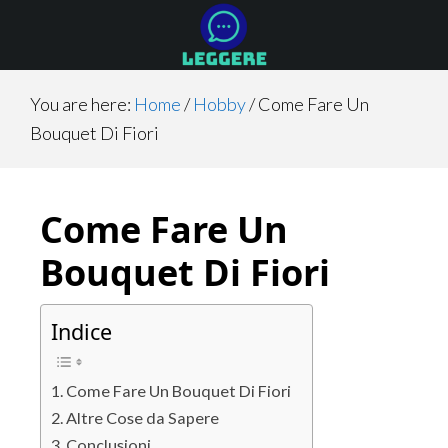
Skip
Skip
Skip
to
to
to
main
primary
footer
content
sidebar
You are here:
Home
/
Hobby
/
Come Fare Un
Bouquet Di Fiori
Come Fare Un
Bouquet Di Fiori
Indice
Come Fare Un Bouquet Di Fiori
Altre Cose da Sapere
Conclusioni