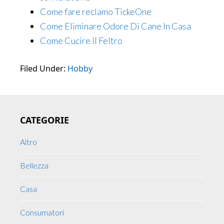
Come fare reclamo TickeOne
Come Eliminare Odore Di Cane In Casa
Come Cucire Il Feltro
Filed Under:
Hobby
Primary
CATEGORIE
Sidebar
Altro
Bellezza
Casa
Consumatori