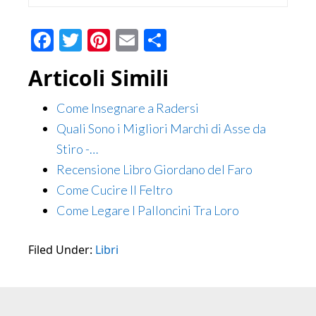
Facebook
Twitter
Pinterest
Email
Condividi
Articoli Simili
Come Insegnare a Radersi
Quali Sono i Migliori Marchi di Asse da
Stiro -…
Recensione Libro Giordano del Faro
Come Cucire Il Feltro
Come Legare I Palloncini Tra Loro
Filed Under:
Libri
Primary