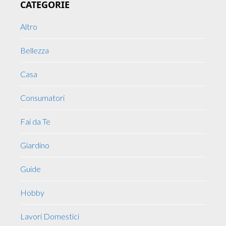
CATEGORIE
Sidebar
Altro
Bellezza
Casa
Consumatori
Fai da Te
Giardino
Guide
Hobby
Lavori Domestici