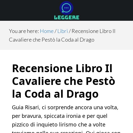
Skip
Skip
Skip
to
to
to
main
primary
footer
content
sidebar
You are here:
Home
/
Libri
/
Recensione Libro Il
Cavaliere che Pestò la Coda al Drago
Recensione Libro Il
Cavaliere che Pestò
la Coda al Drago
Guia Risari, ci sorprende ancora una volta,
per bravura, spiccata ironia e per quel
pizzico di inquieto lirismo che a volte