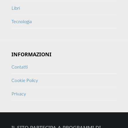
Libri
Tecnologia
INFORMAZIONI
Contatti
Cookie Policy
Privacy
Footer
IL SITO PARTECIPA A PROGRAMMI DI