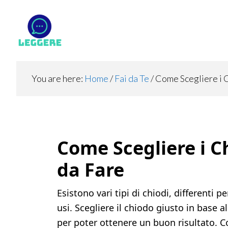
Skip
Skip
Skip
to
to
to
main
primary
footer
content
sidebar
You are here:
Home
/
Fai da Te
/
Come Scegliere i C
Come Scegliere i Ch
da Fare
Esistono vari tipi di chiodi, differenti 
usi. Scegliere il chiodo giusto in base 
per poter ottenere un buon risultato. C