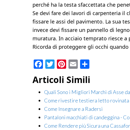
perché ha la testa sfaccettata che penet
Se devi fare dei lavori di carpenteria il
fissare le assi del pavimento. La sua te
invece devi fissare un pannello di legno
muratura. In acciaio temprato riesce a
Ricorda di proteggere gli occhi quando 
Facebook
Twitter
Pinterest
Email
Condividi
Articoli Simili
Quali Sono i Migliori Marchi di Asse da
Come rivestire testiera letto rovinata
Come Insegnare a Radersi
Pantaloni macchiati di candeggina - C
Come Rendere più Sicura una Cassafor