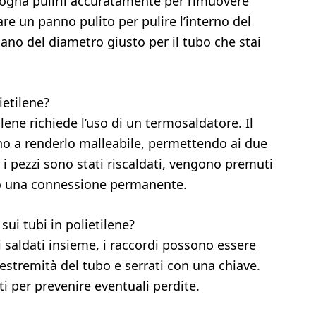
isogna pulirli accuratamente per rimuovere
zare un panno pulito per pulire l’interno del
siano del diametro giusto per il tubo che stai
ietilene?
ilene richiede l’uso di un termosaldatore. Il
fino a renderlo malleabile, permettendo ai due
 i pezzi sono stati riscaldati, vengono premuti
do una connessione permanente.
ui tubi in polietilene?
i saldati insieme, i raccordi possono essere
le estremità del tubo e serrati con una chiave.
ti per prevenire eventuali perdite.