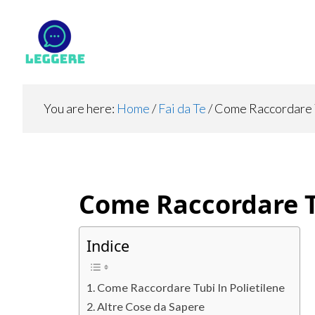
Skip
Skip
Skip
to
to
to
main
primary
footer
content
sidebar
You are here:
Home
/
Fai da Te
/
Come Raccordare T
Come Raccordare Tu
Indice
Come Raccordare Tubi In Polietilene
Altre Cose da Sapere