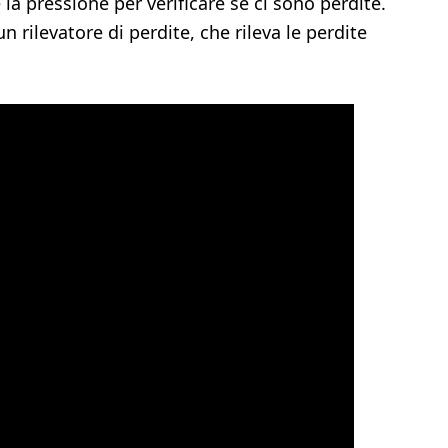
a pressione per verificare se ci sono perdite.
un rilevatore di perdite, che rileva le perdite