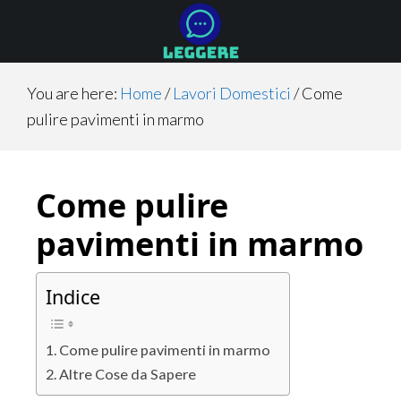
Skip
Skip
Skip
to
to
to
main
primary
footer
content
sidebar
You are here:
Home
/
Lavori Domestici
/
Come
pulire pavimenti in marmo
Come pulire
pavimenti in marmo
Indice
Come pulire pavimenti in marmo
Altre Cose da Sapere