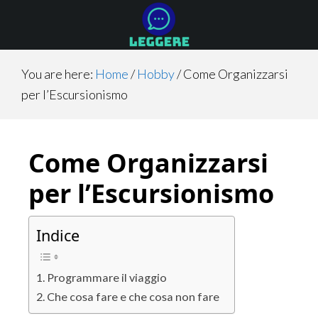
Skip
Skip
Skip
to
to
to
main
primary
footer
content
sidebar
You are here:
Home
/
Hobby
/
Come Organizzarsi
per l’Escursionismo
Come Organizzarsi
per l’Escursionismo
Indice
Programmare il viaggio
Che cosa fare e che cosa non fare