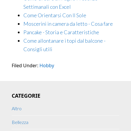
Settimanali con Excel
Come Orientarsi Con Il Sole
Moscerini in camera da letto - Cosa fare
Pancake - Storia e Caratteristiche
Come allontanare i topi dal balcone -
Consigli utili
Filed Under:
Hobby
Primary
CATEGORIE
Sidebar
Altro
Bellezza