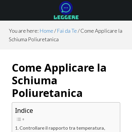
Skip
Skip
Skip
to
to
to
main
primary
footer
content
sidebar
You are here:
Home
/
Fai da Te
/
Come Applicare la
Schiuma Poliuretanica
Come Applicare la
Schiuma
Poliuretanica
Indice
Controllare il rapporto tra temperatura,