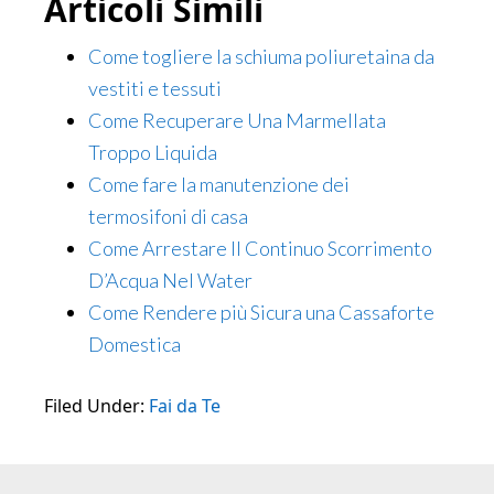
Articoli Simili
Come togliere la schiuma poliuretaina da
vestiti e tessuti
Come Recuperare Una Marmellata
Troppo Liquida
Come fare la manutenzione dei
termosifoni di casa
Come Arrestare Il Continuo Scorrimento
D’Acqua Nel Water
Come Rendere più Sicura una Cassaforte
Domestica​
Filed Under:
Fai da Te
Primary