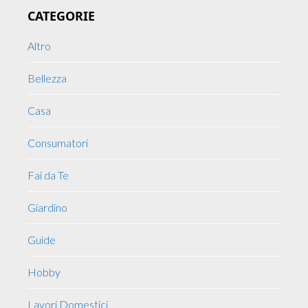
CATEGORIE
Sidebar
Altro
Bellezza
Casa
Consumatori
Fai da Te
Giardino
Guide
Hobby
Lavori Domestici