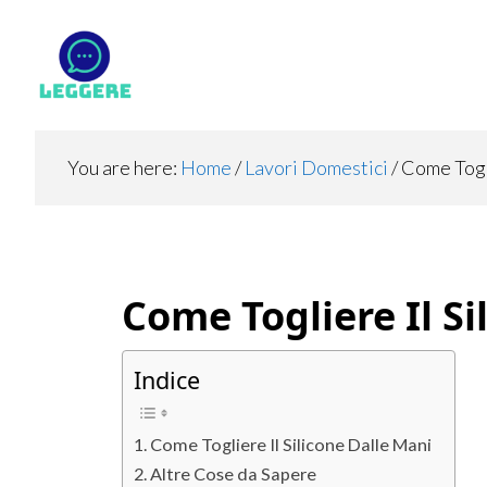
Skip
Skip
Skip
to
to
to
main
primary
footer
content
sidebar
You are here:
Home
/
Lavori Domestici
/
Come Togli
Come Togliere Il Si
Indice
Come Togliere Il Silicone Dalle Mani
Altre Cose da Sapere