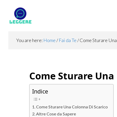
Skip
Skip
Skip
to
to
to
main
primary
footer
content
sidebar
You are here:
Home
/
Fai da Te
/
Come Sturare Una 
Come Sturare Una 
Indice
Come Sturare Una Colonna Di Scarico
Altre Cose da Sapere